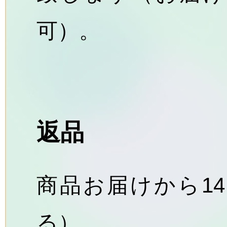
可）。
返品
商品お届けから1
る）。